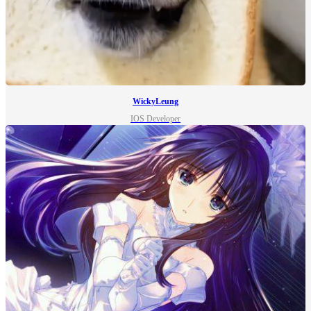
WickyLeung
IOS Developer