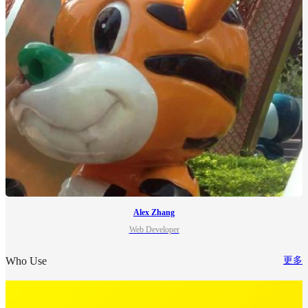
Alex Zhang
Web Developer
Who Use
更多