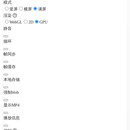
模式
竖屏
横屏
满屏
渲染
WebGL
2D
GPU
静音
循环
帧同步
帧缓存
本地存储
强制blob
显示MP4
播放信息