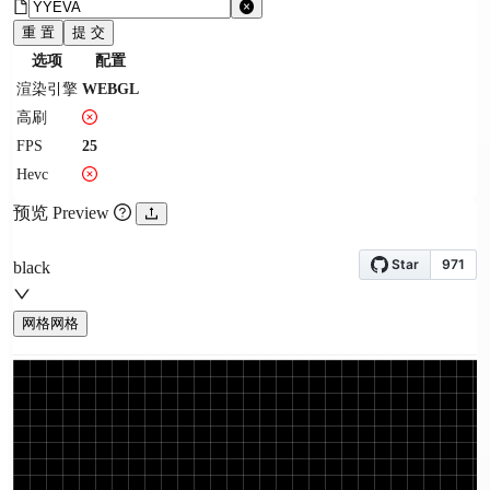
重 置
提 交
选项
配置
渲染引擎
WEBGL
高刷
FPS
25
Hevc
预览 Preview
black
网格
网格