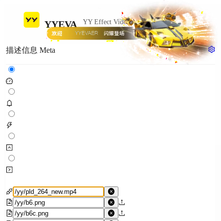
YY Effect Video Animate
YYEVA
描述信息 Meta